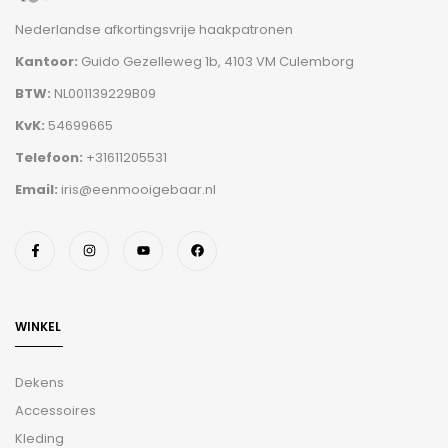
Nederlandse afkortingsvrije haakpatronen
Kantoor:
Guido Gezelleweg 1b, 4103 VM Culemborg
BTW:
NL001139229B09
KvK:
54699665
Telefoon:
+31611205531
Email:
iris@eenmooigebaar.nl
WINKEL
Dekens
Accessoires
Kleding