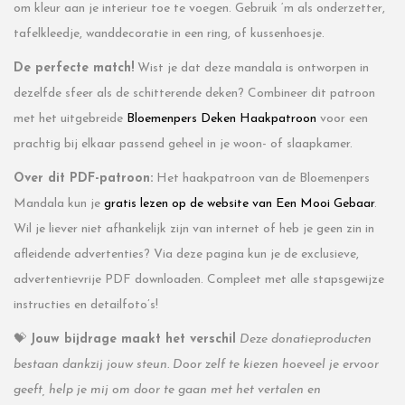
om kleur aan je interieur toe te voegen. Gebruik ‘m als onderzetter,
tafelkleedje, wanddecoratie in een ring, of kussenhoesje.
De perfecte match!
Wist je dat deze mandala is ontworpen in
dezelfde sfeer als de schitterende deken? Combineer dit patroon
met het uitgebreide
Bloemenpers Deken Haakpatroon
voor een
prachtig bij elkaar passend geheel in je woon- of slaapkamer.
Over dit PDF-patroon:
Het haakpatroon van de Bloemenpers
Mandala kun je
gratis lezen op de website van Een Mooi Gebaar
.
Wil je liever niet afhankelijk zijn van internet of heb je geen zin in
afleidende advertenties? Via deze pagina kun je de exclusieve,
advertentievrije PDF downloaden. Compleet met alle stapsgewijze
instructies en detailfoto’s!
💝
Jouw bijdrage maakt het verschil
Deze donatieproducten
bestaan dankzij jouw steun. Door zelf te kiezen hoeveel je ervoor
geeft, help je mij om door te gaan met het vertalen en