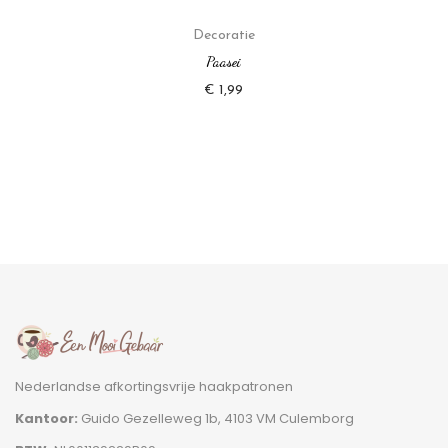
Decoratie
Paasei
€
1,99
Nederlandse afkortingsvrije haakpatronen
Kantoor:
Guido Gezelleweg 1b, 4103 VM Culemborg