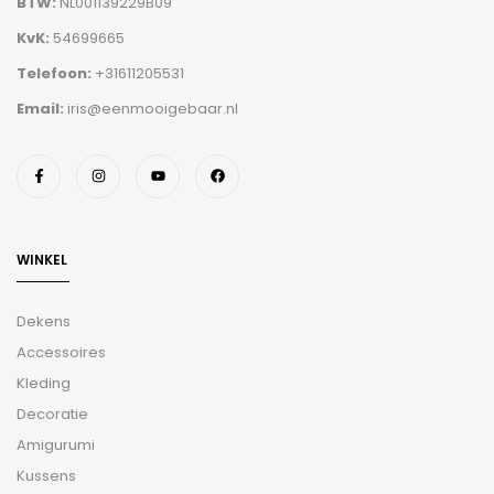
BTW:
NL001139229B09
KvK:
54699665
Telefoon:
+31611205531
Email:
iris@eenmooigebaar.nl
WINKEL
Dekens
Accessoires
Kleding
Decoratie
Amigurumi
Kussens