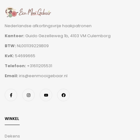
Nederlandse afkortingsvrije haakpatronen
Kantoor:
Guido Gezelleweg 1b, 4103 VM Culemborg
BTW:
NL001139229B09
KvK:
54699665
Telefoon:
+31611205531
Email:
iris@eenmooigebaar.nl
WINKEL
Dekens