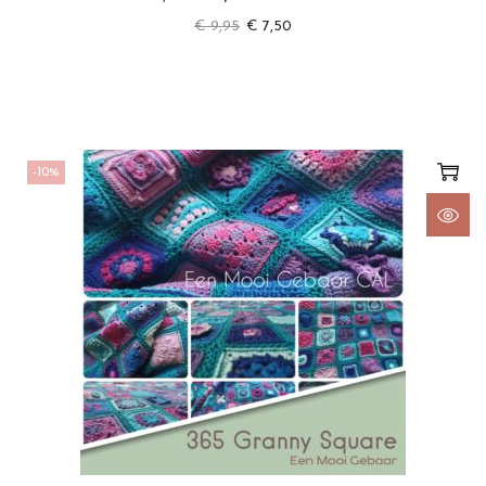
€
9,95
€
7,50
-10%