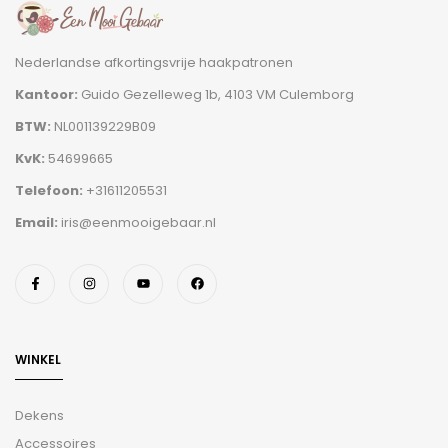
Nederlandse afkortingsvrije haakpatronen
Kantoor:
Guido Gezelleweg 1b, 4103 VM Culemborg
BTW:
NL001139229B09
KvK:
54699665
Telefoon:
+31611205531
Email:
iris@eenmooigebaar.nl
WINKEL
Dekens
Accessoires