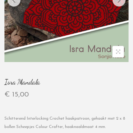
Isra Mandala
€
15,00
Schitterend Interlocking Crochet haakpatroon, gehaakt met 2 x 8
bollen Scheepjes Colour Crafter, haaknaaldmaat 4 mm.