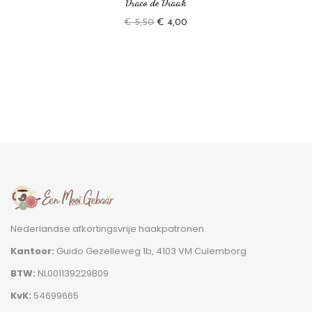
Draco de Draak
€
5,50
€
4,00
Nederlandse afkortingsvrije haakpatronen
Kantoor:
Guido Gezelleweg 1b, 4103 VM Culemborg
BTW:
NL001139229B09
KvK:
54699665