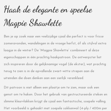
Haak de elegante en speelse
Magpie Shawlette
Ben je op zoek naar een veelzijdige sjaal die perfect is voor frisse
zomeravonden, wandelingen in de vroege herfst, óf als stijlvol extra
laagje in de winter? De ‘Magpie Shawlette’ combineert al deze
eigenschappen in één prachtig haakpatroon. De ontwerpster liet
zich inspireren door de gelijknamige vogel (de ekster), wat prachtig
terug te zien is in de opvallende zwart-witte strepen aan de
uiteinden die doen denken aan een sierlijk verenkleed.
Dit patroon is niet alleen een plaatje om te zien, maar ook een
genot om te haken. Door het gebruik van gestructureerde steken en
slimme kleurvlakken krijgt de sjaal een fantastische, soepele valling.
Het voorbeeld is gehaakt met soepele sokkenwol (4-ply / 400m per