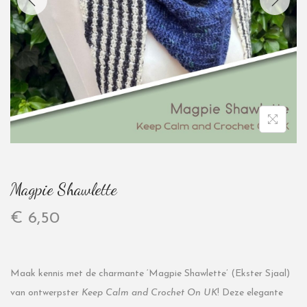
Magpie Shawlette
€
6,50
Maak kennis met de charmante ‘Magpie Shawlette’ (Ekster Sjaal)
van ontwerpster
Keep Calm and Crochet On UK
! Deze elegante