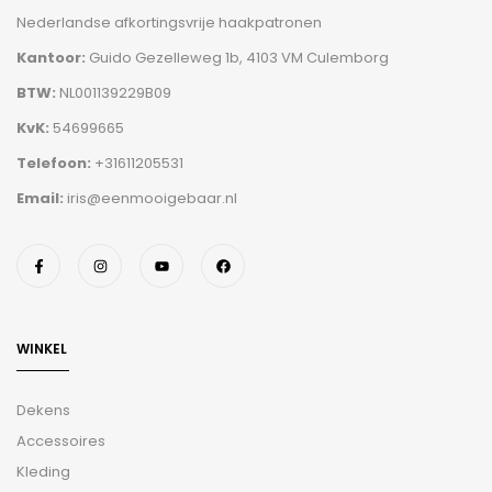
Nederlandse afkortingsvrije haakpatronen
Kantoor:
Guido Gezelleweg 1b, 4103 VM Culemborg
BTW:
NL001139229B09
KvK:
54699665
Telefoon:
+31611205531
Email:
iris@eenmooigebaar.nl
WINKEL
Dekens
Accessoires
Kleding