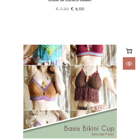
€
7,50
€
6,00