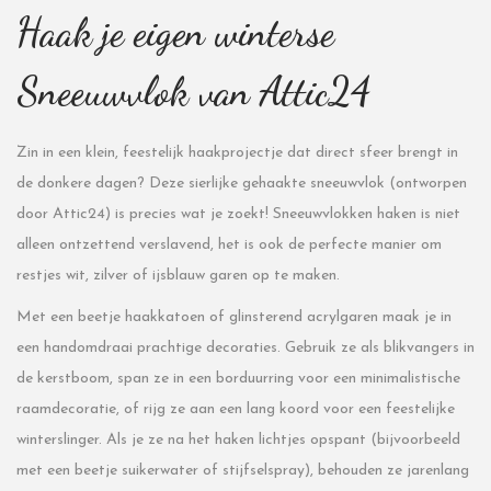
Haak je eigen winterse
Sneeuwvlok van Attic24
Zin in een klein, feestelijk haakprojectje dat direct sfeer brengt in
de donkere dagen? Deze sierlijke gehaakte sneeuwvlok (ontworpen
door Attic24) is precies wat je zoekt! Sneeuwvlokken haken is niet
alleen ontzettend verslavend, het is ook de perfecte manier om
restjes wit, zilver of ijsblauw garen op te maken.
Met een beetje haakkatoen of glinsterend acrylgaren maak je in
een handomdraai prachtige decoraties. Gebruik ze als blikvangers in
de kerstboom, span ze in een borduurring voor een minimalistische
raamdecoratie, of rijg ze aan een lang koord voor een feestelijke
winterslinger. Als je ze na het haken lichtjes opspant (bijvoorbeeld
met een beetje suikerwater of stijfselspray), behouden ze jarenlang