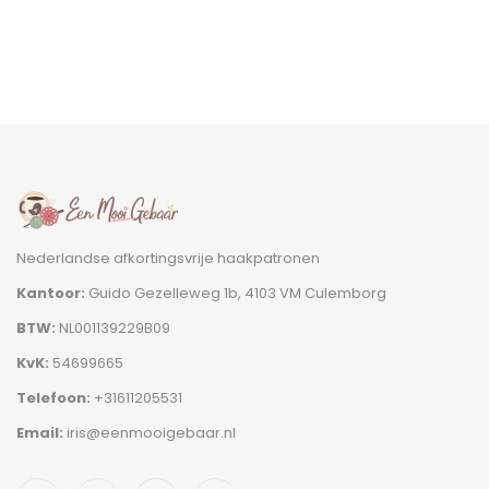
Nederlandse afkortingsvrije haakpatronen
Kantoor:
Guido Gezelleweg 1b, 4103 VM Culemborg
BTW:
NL001139229B09
KvK:
54699665
Telefoon:
+31611205531
Email:
iris@eenmooigebaar.nl