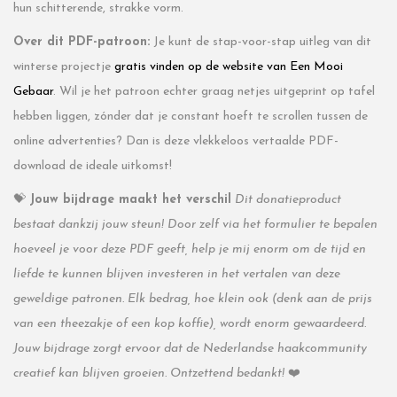
hun schitterende, strakke vorm.
Over dit PDF-patroon:
Je kunt de stap-voor-stap uitleg van dit
winterse projectje
gratis vinden op de website van Een Mooi
Gebaar
. Wil je het patroon echter graag netjes uitgeprint op tafel
hebben liggen, zónder dat je constant hoeft te scrollen tussen de
online advertenties? Dan is deze vlekkeloos vertaalde PDF-
download de ideale uitkomst!
💝
Jouw bijdrage maakt het verschil
Dit donatieproduct
bestaat dankzij jouw steun! Door zelf via het formulier te bepalen
hoeveel je voor deze PDF geeft, help je mij enorm om de tijd en
liefde te kunnen blijven investeren in het vertalen van deze
geweldige patronen. Elk bedrag, hoe klein ook (denk aan de prijs
van een theezakje of een kop koffie), wordt enorm gewaardeerd.
Jouw bijdrage zorgt ervoor dat de Nederlandse haakcommunity
creatief kan blijven groeien. Ontzettend bedankt!
❤️