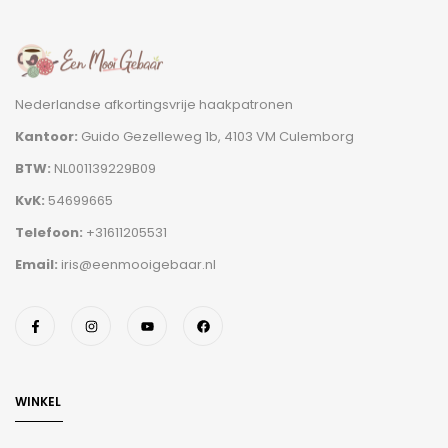
Nederlandse afkortingsvrije haakpatronen
Kantoor:
Guido Gezelleweg 1b, 4103 VM Culemborg
BTW:
NL001139229B09
KvK:
54699665
Telefoon:
+31611205531
Email:
iris@eenmooigebaar.nl
WINKEL