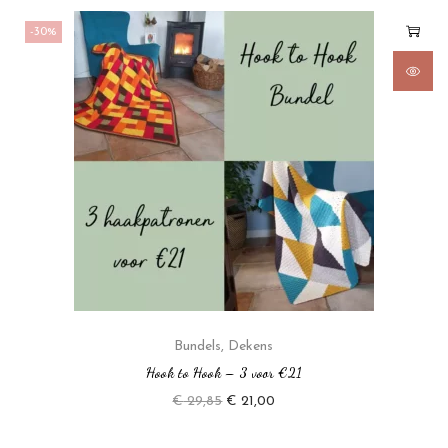
-30%
Bundels
,
Dekens
Hook to Hook – 3 voor €21
€
29,85
€
21,00