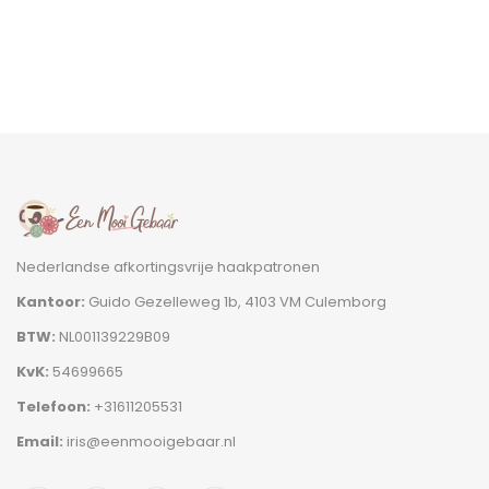
Nederlandse afkortingsvrije haakpatronen
Kantoor:
Guido Gezelleweg 1b, 4103 VM Culemborg
BTW:
NL001139229B09
KvK:
54699665
Telefoon:
+31611205531
Email:
iris@eenmooigebaar.nl