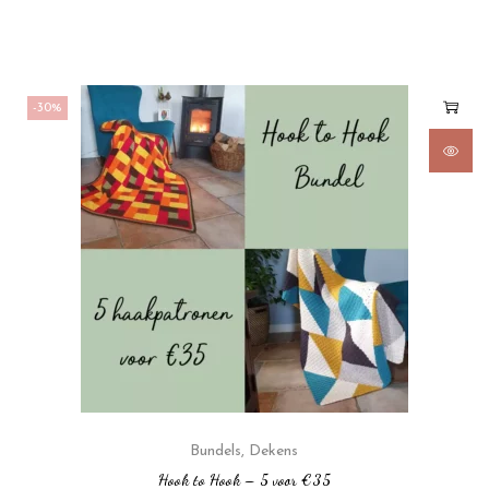
-30%
Bundels
,
Dekens
Hook to Hook – 5 voor €35