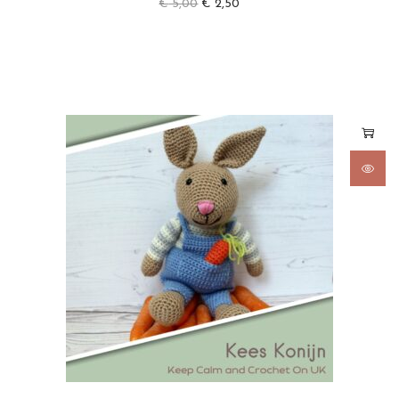
€
5,00
€
2,50