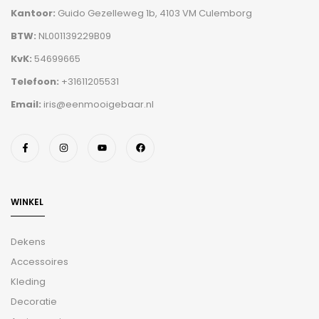
Kantoor:
Guido Gezelleweg 1b, 4103 VM Culemborg
BTW:
NL001139229B09
KvK:
54699665
Telefoon:
+31611205531
Email:
iris@eenmooigebaar.nl
WINKEL
Dekens
Accessoires
Kleding
Decoratie