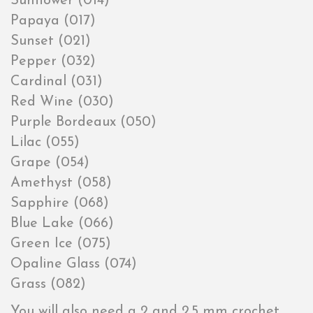
Sunflower (014)
Papaya (017)
Sunset (021)
Pepper (032)
Cardinal (031)
Red Wine (030)
Purple Bordeaux (050)
Lilac (055)
Grape (054)
Amethyst (058)
Sapphire (068)
Blue Lake (066)
Green Ice (075)
Opaline Glass (074)
Grass (082)
You will also need a 2 and 2.5 mm crochet