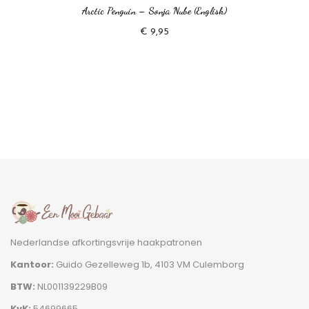
Arctic Penguin – Sonja Nube (English)
€
9,95
Nederlandse afkortingsvrije haakpatronen
Kantoor:
Guido Gezelleweg 1b, 4103 VM Culemborg
BTW:
NL001139229B09
KvK:
54699665