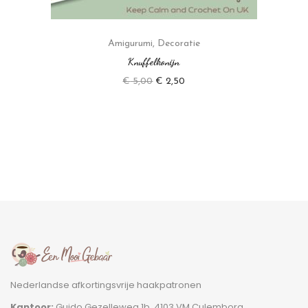
Amigurumi
,
Decoratie
Knuffelkonijn
€
5,00
€
2,50
Nederlandse afkortingsvrije haakpatronen
Kantoor:
Guido Gezelleweg 1b, 4103 VM Culemborg