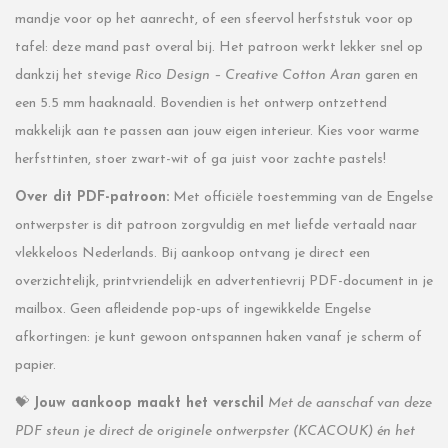
mandje voor op het aanrecht, of een sfeervol herfststuk voor op
tafel: deze mand past overal bij. Het patroon werkt lekker snel op
dankzij het stevige
Rico Design – Creative Cotton Aran
garen en
een 5.5 mm haaknaald. Bovendien is het ontwerp ontzettend
makkelijk aan te passen aan jouw eigen interieur. Kies voor warme
herfsttinten, stoer zwart-wit of ga juist voor zachte pastels!
Over dit PDF-patroon:
Met officiële toestemming van de Engelse
ontwerpster is dit patroon zorgvuldig en met liefde vertaald naar
vlekkeloos Nederlands. Bij aankoop ontvang je direct een
overzichtelijk, printvriendelijk en advertentievrij PDF-document in je
mailbox. Geen afleidende pop-ups of ingewikkelde Engelse
afkortingen: je kunt gewoon ontspannen haken vanaf je scherm of
papier.
💝
Jouw aankoop maakt het verschil
Met de aanschaf van deze
PDF steun je direct de originele ontwerpster (KCACOUK) én het