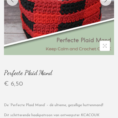
Perfecte Plaid Mand
€
6,50
De ‘Perfecte Plaid Mand’ – dé ultieme, gezellige huttenmand!
Dit schitterende haakpatroon van ontwerpster
KCACOUK