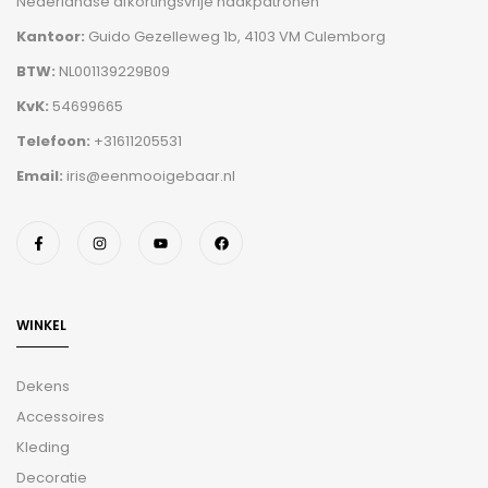
Nederlandse afkortingsvrije haakpatronen
Kantoor:
Guido Gezelleweg 1b, 4103 VM Culemborg
BTW:
NL001139229B09
KvK:
54699665
Telefoon:
+31611205531
Email:
iris@eenmooigebaar.nl
WINKEL
Dekens
Accessoires
Kleding
Decoratie