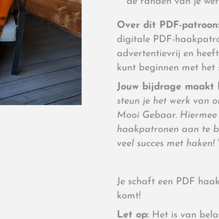
de randen van je wer
Over dit PDF-patroon
digitale PDF-haakpatroo
advertentievrij en heef
kunt beginnen met het s
Jouw bijdrage maakt h
steun je het werk van 
Mooi Gebaar. Hiermee h
haakpatronen aan te bl
veel succes met haken!
Je schaft een PDF haak
komt!
Let op:
Het is van belan