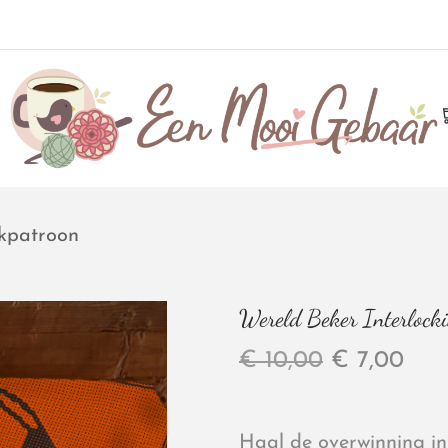
akpatroon
Wereld Beker Interlock
€
10,00
€
7,00
Haal de overwinning in