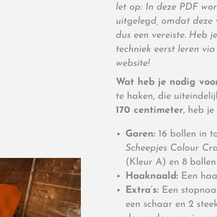
let op: In deze PDF wor
uitgelegd, omdat deze v
dus een vereiste. Heb 
techniek eerst leren vi
website!
Wat heb je nodig voor
te haken, die uiteindel
170 centimeter
, heb j
Garen:
16 bollen in t
Scheepjes Colour Cra
(Kleur A) en 8 bollen
Haaknaald:
Een haak
Extra’s:
Een stopnaal
een schaar en 2 ste