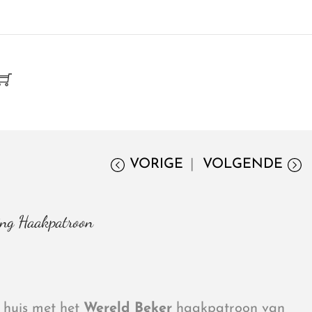
VORIGE
VOLGENDE
ing Haakpatroon
 huis met het
Wereld Beker
haakpatroon van