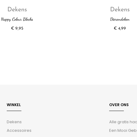
Dekens
Dekens
Happy Colour Blocks
Dierendeken
€
9,95
€
4,99
WINKEL
OVER ONS
Dekens
Alle gratis h
Accessoires
Een Mooi Geb