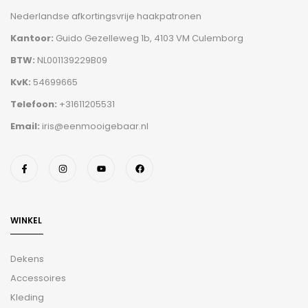
Nederlandse afkortingsvrije haakpatronen
Kantoor:
Guido Gezelleweg 1b, 4103 VM Culemborg
BTW:
NL001139229B09
KvK:
54699665
Telefoon:
+31611205531
Email:
iris@eenmooigebaar.nl
WINKEL
Dekens
Accessoires
Kleding