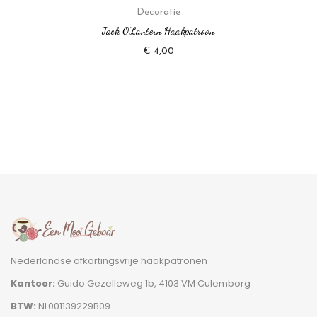
Decoratie
Jack O’Lantern Haakpatroon
€
4,00
Nederlandse afkortingsvrije haakpatronen
Kantoor:
Guido Gezelleweg 1b, 4103 VM Culemborg
BTW:
NL001139229B09