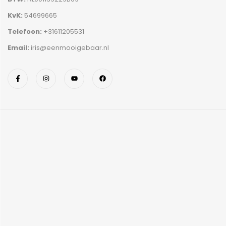
KvK:
54699665
Telefoon:
+31611205531
Email:
iris@eenmooigebaar.nl