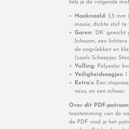
heb je de volgende mat
Haaknaald:
3,5 mm (
mooie, dichte stof te 
Garen:
‘DK’ gewicht 
lichaam, een lichtere
de oogvlekken en kla
(zoals
Scheepjes Sto
Vulling:
Polyester knu
Veiligheidsoogjes:
1 
Extra’s:
Een stopnaal
neus, en een schaar.
Over dit PDF-patroon
toestemming van de on
de PDF vind je het patr