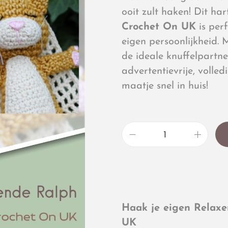
ooit zult haken! Dit 
Crochet On UK
is per
eigen persoonlijkheid. 
de ideale knuffelpartn
advertentievrije, volle
maatje snel in huis!
Haak je eigen Relax
UK