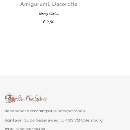
Amigurumi
,
Decoratie
Timmy Cactus
€
2,50
Nederlandse afkortingsvrije haakpatronen
Kantoor:
Guido Gezelleweg 1b, 4103 VM Culemborg
BTW:
NL001139229B09