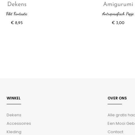
Dekens
Amigurumi
Filet Fantastic
Antroposofisch Popje
€
8,95
€
3,00
WINKEL
OVER ONS
Dekens
Alle gratis h
Accessoires
Een Mooi Geb
Kleding
Contact