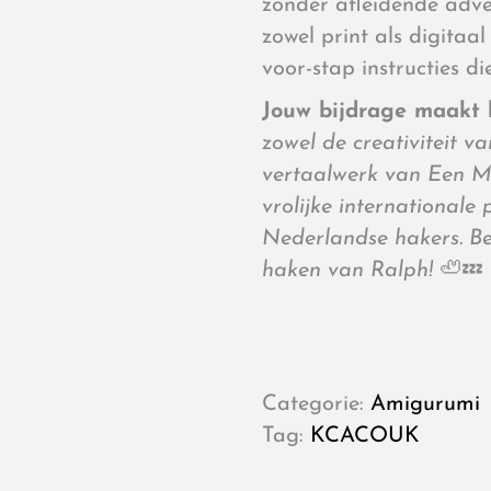
zonder afleidende adve
zowel print als digitaal
voor-stap instructies di
Jouw bijdrage maakt h
zowel de creativiteit 
vertaalwerk van Een M
vrolijke internationale
Nederlandse hakers. Bed
haken van Ralph!
🦥💤
Categorie:
Amigurumi
Tag:
KCACOUK