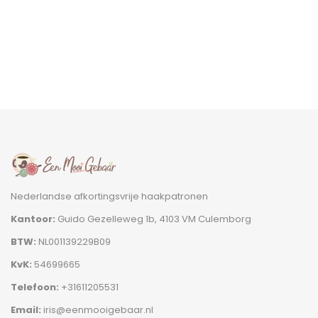
Nederlandse afkortingsvrije haakpatronen
Kantoor:
Guido Gezelleweg 1b, 4103 VM Culemborg
BTW:
NL001139229B09
KvK:
54699665
Telefoon:
+31611205531
Email:
iris@eenmooigebaar.nl