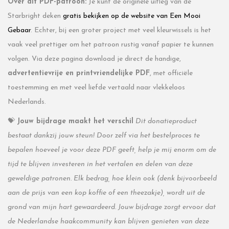
Over dit PDF-patroon:
Je kunt de originele uitleg van de
Starbright deken
gratis bekijken op de website van Een Mooi
Gebaar
. Echter, bij een groter project met veel kleurwissels is het
vaak veel prettiger om het patroon rustig vanaf papier te kunnen
volgen. Via deze pagina download je direct de handige,
advertentievrije en printvriendelijke PDF
, met officiële
toestemming en met veel liefde vertaald naar vlekkeloos
Nederlands.
💝
Jouw bijdrage maakt het verschil
Dit donatieproduct
bestaat dankzij jouw steun! Door zelf via het bestelproces te
bepalen hoeveel je voor deze PDF geeft, help je mij enorm om de
tijd te blijven investeren in het vertalen en delen van deze
geweldige patronen. Elk bedrag, hoe klein ook (denk bijvoorbeeld
aan de prijs van een kop koffie of een theezakje), wordt uit de
grond van mijn hart gewaardeerd. Jouw bijdrage zorgt ervoor dat
de Nederlandse haakcommunity kan blijven genieten van deze