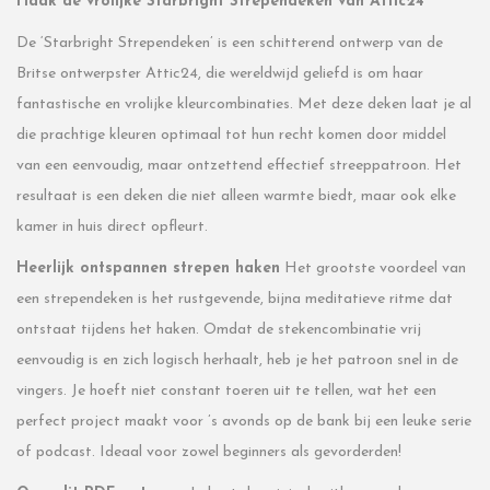
Haak de vrolijke Starbright Strependeken van Attic24
De ‘Starbright Strependeken’ is een schitterend ontwerp van de
Britse ontwerpster Attic24, die wereldwijd geliefd is om haar
fantastische en vrolijke kleurcombinaties. Met deze deken laat je al
die prachtige kleuren optimaal tot hun recht komen door middel
van een eenvoudig, maar ontzettend effectief streeppatroon. Het
resultaat is een deken die niet alleen warmte biedt, maar ook elke
kamer in huis direct opfleurt.
Heerlijk ontspannen strepen haken
Het grootste voordeel van
een strependeken is het rustgevende, bijna meditatieve ritme dat
ontstaat tijdens het haken. Omdat de stekencombinatie vrij
eenvoudig is en zich logisch herhaalt, heb je het patroon snel in de
vingers. Je hoeft niet constant toeren uit te tellen, wat het een
perfect project maakt voor ’s avonds op de bank bij een leuke serie
of podcast. Ideaal voor zowel beginners als gevorderden!