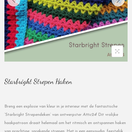
Starbright Strepen Haken
Breng een explosie van kleur in je interieur met de fantastische
‘Starbright Strependeken’ van ontwerpster
Attic24
! Dit vrolijke
haakpatroon draait helemaal om het ritmisch en ontspannen haken
van prachtige, sprekende strepen. Het is een eenvoudig, feestelijk