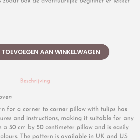
s zodat ook de avontuurlijke beginner er lekker
TOEVOEGEN AAN WINKELWAGEN
Beschrijving
oven
n for a corner to corner pillow with tulips has
tures and instructions, making it suitable for any
ts a 50 cm by 50 centimeter pillow and is easily
colours. The pattern is available in UK and US