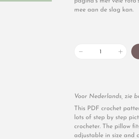
pagina’s met vele foto’
mee aan de slag kan.
Voor Nederlands, zie b
This PDF crochet patter
lots of step by step pic
crocheter. The pillow fi
adjustable in size and 