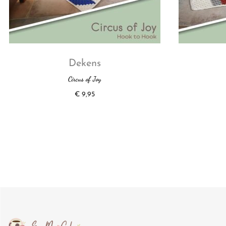
Dekens
Circus of Joy
€
9,95