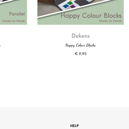
Dekens
s
Happy Colour Blocks
€
9,95
HELP