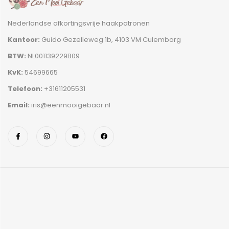
Nederlandse afkortingsvrije haakpatronen
Kantoor:
Guido Gezelleweg 1b, 4103 VM Culemborg
BTW:
NL001139229B09
KvK:
54699665
Telefoon:
+31611205531
Email:
iris@eenmooigebaar.nl