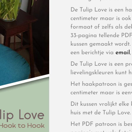
De Tulip Love is een h
centimeter maar is ook
formaat of zelfs als dek
33-pagina tellende PDF
kussen gemaakt wordt. 
een berichtje via
email
De Tulip Love is een pra
lievelingskleuren kunt h
Het haakpatroon is ges
centimeter maar is een
Dit kussen vrolijkt elk
huis met de Tulip Love.
Het PDF patroon is bes