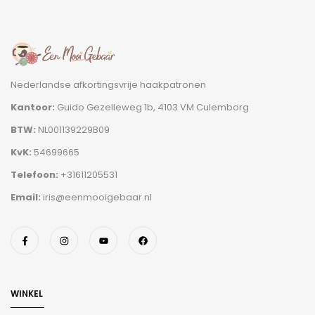
Nederlandse afkortingsvrije haakpatronen
Kantoor:
Guido Gezelleweg 1b, 4103 VM Culemborg
BTW:
NL001139229B09
KvK:
54699665
Telefoon:
+31611205531
Email:
iris@eenmooigebaar.nl
WINKEL